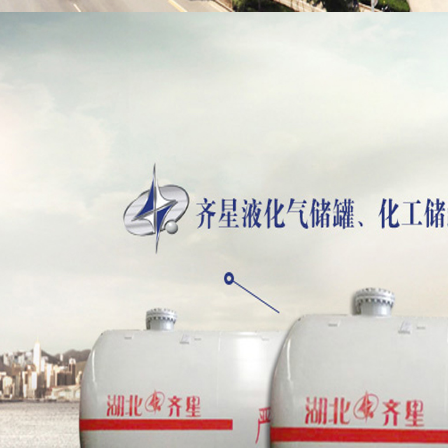
污泥自卸
油田专用
房车