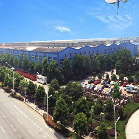
危化品半
飞机加油
普货半挂
LNG槽车
LPG槽车
LPG橇装
罐箱设备
低温储罐
储罐系列