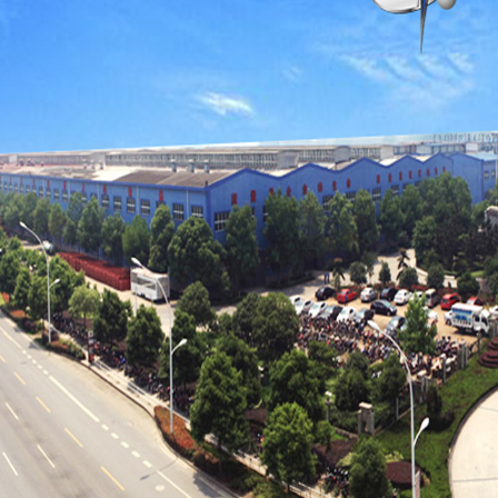
危化品半
飞机加油
普货半挂
LNG槽车
LPG槽车
LPG橇装
罐箱设备
低温储罐
储罐系列