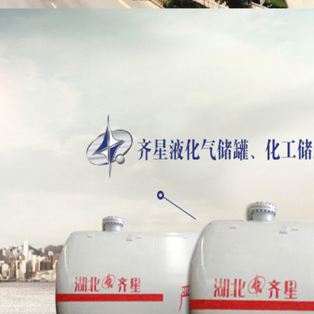
污泥自卸
油田专用
房车